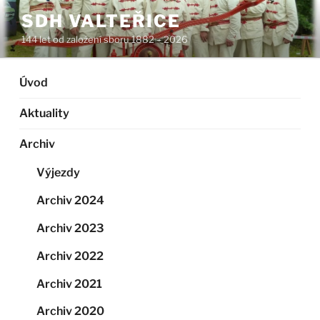
Přejít
SDH VALTEŘICE
k
144 let od založení sboru 1882 – 2026
obsahu
webu
Úvod
Aktuality
Archiv
Výjezdy
Archiv 2024
Archiv 2023
Archiv 2022
Archiv 2021
Archiv 2020