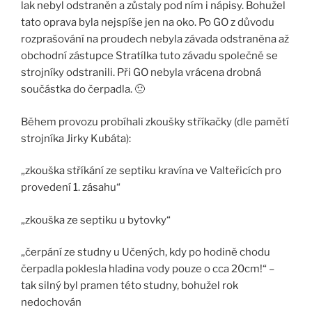
lak nebyl odstraněn a zůstaly pod ním i nápisy. Bohužel
tato oprava byla nejspíše jen na oko. Po GO z důvodu
rozprašování na proudech nebyla závada odstraněna až
obchodní zástupce Stratílka tuto závadu společně se
strojníky odstranili. Při GO nebyla vrácena drobná
součástka do čerpadla. 🙁
Během provozu probíhali zkoušky stříkačky (dle pamětí
strojníka Jirky Kubáta):
„zkouška stříkání ze septiku kravína ve Valteřicích pro
provedení 1. zásahu“
„zkouška ze septiku u bytovky“
„čerpání ze studny u Učených, kdy po hodině chodu
čerpadla poklesla hladina vody pouze o cca 20cm!“ –
tak silný byl pramen této studny, bohužel rok
nedochován