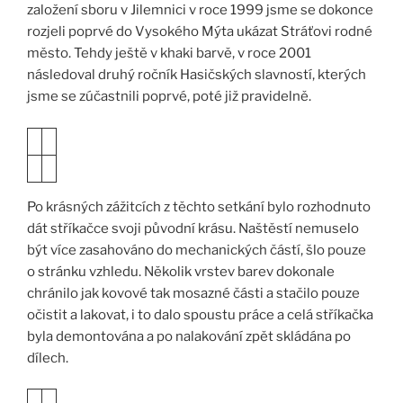
založení sboru v Jilemnici v roce 1999 jsme se dokonce
rozjeli poprvé do Vysokého Mýta ukázat Stráťovi rodné
město. Tehdy ještě v khaki barvě, v roce 2001
následoval druhý ročník Hasičských slavností, kterých
jsme se zúčastnili poprvé, poté již pravidelně.
Po krásných zážitcích z těchto setkání bylo rozhodnuto
dát stříkačce svoji původní krásu. Naštěstí nemuselo
být více zasahováno do mechanických částí, šlo pouze
o stránku vzhledu. Několik vrstev barev dokonale
chránilo jak kovové tak mosazné části a stačilo pouze
očistit a lakovat, i to dalo spoustu práce a celá stříkačka
byla demontována a po nalakování zpět skládána po
dílech.