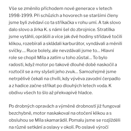
Vše se změnilo příchodem nové generace v letech
1998-1999. Při schůzích a hovorech se staršími členy
jsme byli zvědaví co ta stříkačka v rohu umí. A tak slovo
dalo slovo a Jirka K. s námi šel do zbrojnice. Stratílka
jsme vytáhli, oprášili a více jak dvě hodiny střídavě točili
klikou, rozebírali a skládali karburátor, vyndávali a měnili
svíčky…. Ruce bolely, ale nevzdávali jsme to… Hlavní
role se chopil Míla a zatím u toho zůstal… To bylo
radosti, když motor po takové dlouhé době naskočil a
roztočil se a my slyšeli jeho zvuk… Samozřejmě jsme
netrpělivě čekali na chvíli, kdy vývěva zavodní čerpadlo
a z hadice začne stříkat po dlouhých letech voda. K
obdivu všech to šlo až překvapivě hladce.
Po drobných opravách a výměně drobností již fungoval
bezchybně, motor naskakoval na otočení klikou a s
obsluhou se Míla skamarádil. Pomalu jsme se rozjížděli
na různé setkání a oslavy v okolí. Po oslavě výročí