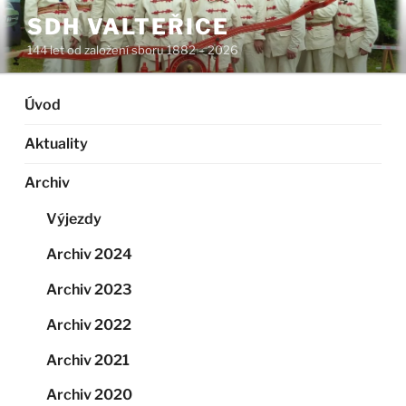
Přejít
SDH VALTEŘICE
k
144 let od založení sboru 1882 – 2026
obsahu
webu
Úvod
Aktuality
Archiv
Výjezdy
Archiv 2024
Archiv 2023
Archiv 2022
Archiv 2021
Archiv 2020