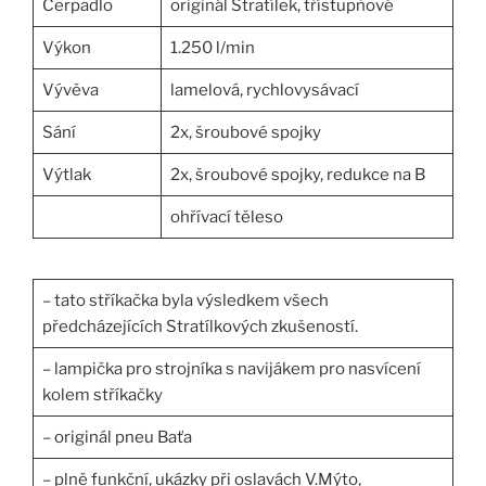
Čerpadlo
originál Stratílek, třístupňové
Výkon
1.250 l/min
Vývěva
lamelová, rychlovysávací
Sání
2x, šroubové spojky
Výtlak
2x, šroubové spojky, redukce na B
ohřívací těleso
– tato stříkačka byla výsledkem všech
předcházejících Stratílkových zkušeností.
– lampička pro strojníka s navijákem pro nasvícení
kolem stříkačky
– originál pneu Baťa
– plně funkční, ukázky při oslavách V.Mýto,