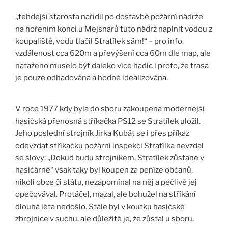
„tehdejší starosta nařídil po dostavbě požární nádrže
na hořením konci u Mejsnarů tuto nádrž naplnit vodou z
koupaliště, vodu tlačil Stratílek sám!“ – pro info,
vzdálenost cca 620m a převýšení cca 60m dle map, ale
nataženo muselo být daleko více hadic i proto, že trasa
je pouze odhadována a hodně idealizována.
V roce 1977 kdy byla do sboru zakoupena modernější
hasičská přenosná stříkačka PS12 se Stratílek uložil.
Jeho poslední strojník Jirka Kubát se i přes příkaz
odevzdat stříkačku požární inspekci Stratílka nevzdal
se slovy: „Dokud budu strojníkem, Stratílek zůstane v
hasičárně“ však taky byl koupen za peníze občanů,
nikoli obce či státu, nezapomínal na něj a pečlivě jej
opečovával. Protáčel, mazal, ale bohužel na stříkání
dlouhá léta nedošlo. Stále byl v koutku hasičské
zbrojnice v suchu, ale důležité je, že zůstal u sboru.