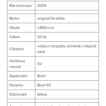
Rok renovace
2004
Motor
originál Stratílek
Obsah
1.800 ccm
Výkon
32 hp
vodou z čerpadla, výměník v olejové
Chlazení
vaně
Ventilový
SV
rozvod
Zapalování
Bosh
Dynamo
Bosh 6V
Startování
klikou