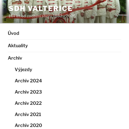
Přejít
SDH VALTEŘICE
k
144 let od založení sboru 1882 – 2026
obsahu
webu
Úvod
Aktuality
Archiv
Výjezdy
Archiv 2024
Archiv 2023
Archiv 2022
Archiv 2021
Archiv 2020