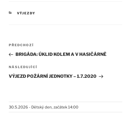
RUBRIKY
VÝJEZDY
Navigace
Předchozí
PŘEDCHOZÍ
pro
příspěvek
BRIGÁDA: ÚKLID KOLEM A V HASIČÁRNĚ
příspěvek
Následující
NÁSLEDUJÍCÍ
příspěvek
VÝJEZD POŽÁRNÍ JEDNOTKY – 1.7.2020
30.5.2026 - Dětský den, začátek 14:00