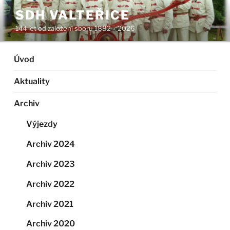
Přejít
SDH VALTEŘICE
k
144 let od založení sboru 1882 – 2026
obsahu
webu
Úvod
Aktuality
Archiv
Výjezdy
Archiv 2024
Archiv 2023
Archiv 2022
Archiv 2021
Archiv 2020