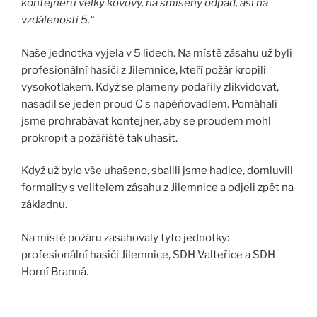
kontejneru velký kovový, na smíšený odpad, asi na
vzdálenosti 5.“
Naše jednotka vyjela v 5 lidech. Na místě zásahu už byli
profesionální hasiči z Jilemnice, kteří požár kropili
vysokotlakem. Když se plameny podařily zlikvidovat,
nasadil se jeden proud C s napěňovadlem. Pomáhali
jsme prohrabávat kontejner, aby se proudem mohl
prokropit a požářiště tak uhasit.
Když už bylo vše uhašeno, sbalili jsme hadice, domluvili
formality s velitelem zásahu z Jilemnice a odjeli zpět na
základnu.
Na místě požáru zasahovaly tyto jednotky:
profesionální hasiči Jilemnice, SDH Valteřice a SDH
Horní Branná.