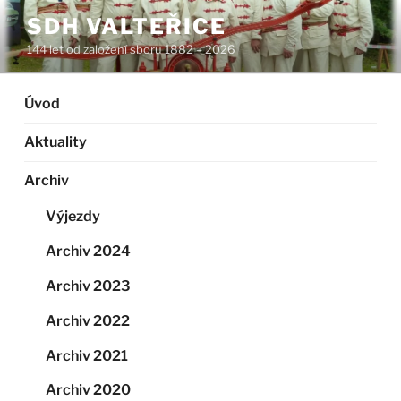
Přejít
SDH VALTEŘICE
k
144 let od založení sboru 1882 – 2026
obsahu
webu
Úvod
Aktuality
Archiv
Výjezdy
Archiv 2024
Archiv 2023
Archiv 2022
Archiv 2021
Archiv 2020