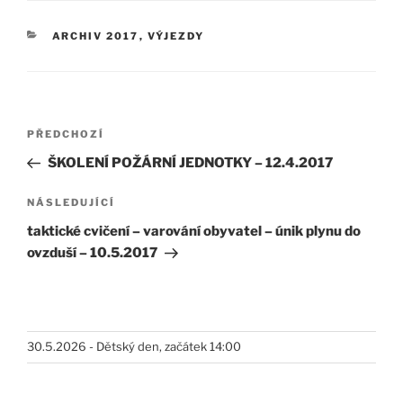
RUBRIKY
ARCHIV 2017
,
VÝJEZDY
Navigace
Předchozí
PŘEDCHOZÍ
pro
příspěvek
ŠKOLENÍ POŽÁRNÍ JEDNOTKY – 12.4.2017
příspěvek
Následující
NÁSLEDUJÍCÍ
příspěvek
taktické cvičení – varování obyvatel – únik plynu do
ovzduší – 10.5.2017
30.5.2026 - Dětský den, začátek 14:00